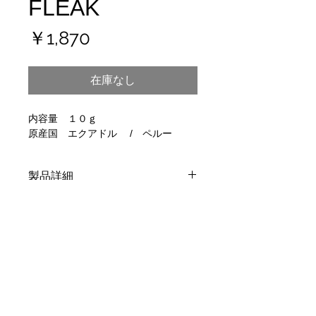
FLEAK
価
￥1,870
格
在庫なし
内容量 １０ｇ
原産国 エクアドル / ペルー
製品詳細
パロサントは中南米を主な原産国とし
ご使用のシーン
て古くから育ち続けている香木の一種
です。古代現地シャーマンが、魔除け
奥行きのあるウッドの香りをミルキー
の際などに用いいてました。町の教会
内容量
な甘味の香りが特徴の香木ですが、そ
などで薫香として使われはじめたこと
の成分自体は柑橘系に多く含まれる成
から「聖なる木・神の木」と呼ばれ慣
・１０ｇ
分が主となっているため、防虫剤とし
れ親しみました。
・製品説明書
ての働きも兼ね備えています。